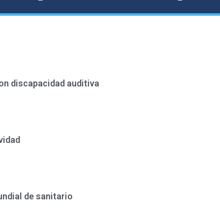
on discapacidad auditiva
s
vidad
s
undial de sanitario