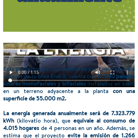
Este proyecto que fue construido por Enel Colombia
a través de su línea Enel X, cuenta con
12.540 paneles
solares monofaciales y bifaciales
instalados en suelo
en un terreno adyacente a la planta
con una
superficie de 55.000 m2.
La energía generada anualmente será de 7.323.779
kWh
(kilovatio hora), que
equivale al consumo de
4.015 hogares
de 4 personas en un año.
Además, se
estima que el proyecto
evite la emisión de 1.266