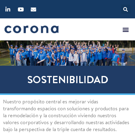
SOSTENIBILIDAD
Nuestro propósito central es mejorar vidas
transformando espacios con soluciones y productos para
la remodelación y la construcción viviendo nuestros
valores corporativos y desarrollando nuestras actividades
bajo la perspectiva de la triple cuenta de resultados.