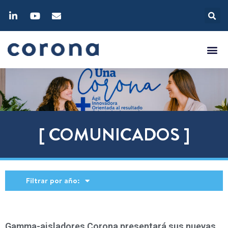
[ COMUNICADOS ]
Filtrar por año:
Gamma-aisladores Corona presentará sus nuevas