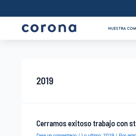
NUESTRA COM
2019
Cerramos exitoso trabajo con s
Deja un comentario
/
Lo ultimo
,
2019
/ Por
emp