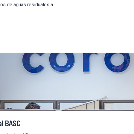
tos de aguas residuales a …
el BASC