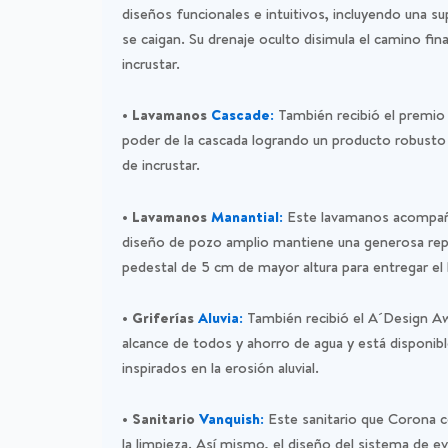
diseños funcionales e intuitivos, incluyendo una sup
se caigan. Su drenaje oculto disimula el camino fin
incrustar.
• Lavamanos
Cascade:
También recibió el premio 
poder de la cascada logrando un producto robusto d
de incrustar.
• Lavamanos
Manantial:
Este lavamanos acompaña 
diseño de pozo amplio mantiene una generosa repis
pedestal de 5 cm de mayor altura para entregar 
• Griferías
Aluvia:
También recibió el A´Design Aw
alcance de todos y ahorro de agua y está disponib
inspirados en la erosión aluvial.
• Sanitario
Vanquish:
Este sanitario que Corona c
la limpieza. Así mismo, el diseño del sistema de e