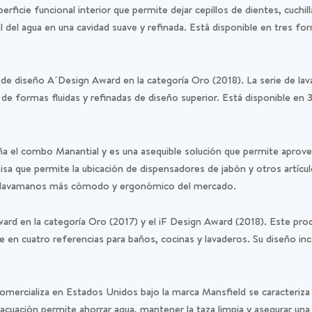
erficie funcional interior que permite dejar cepillos de dientes, cuchi
al del agua en una cavidad suave y refinada. Está disponible en tres f
de diseño A´Design Award en la categoría Oro (2018). La serie de lav
e formas fluidas y refinadas de diseño superior. Está disponible en 3 
el combo Manantial y es una asequible solución que permite aprove
a que permite la ubicación de dispensadores de jabón y otros artícul
el lavamanos más cómodo y ergonómico del mercado.
ard en la categoría Oro (2017) y el iF Design Award (2018). Este pr
le en cuatro referencias para baños, cocinas y lavaderos. Su diseño i
omercializa en Estados Unidos bajo la marca Mansfield se caracteriza
vacuación permite ahorrar agua, mantener la taza limpia y asegurar un