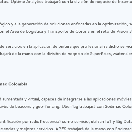
datos. Uptime Analytics trabajará con la división de negocio de Insum
lógico y a la generación de soluciones enfocadas en la optimización, 
on el Área de Logística y Transporte de Corona en el reto de Visión 3
e servicios en la aplicación de pintura que profesionaliza dicho servici
ajará de la mano con la división de negocio de Superficies, Materiale
imac Colombia:
 aumentada y virtual, capaces de integrarse a las aplicaciones móviles
través de beacons y geo-fencing. Uberflug trabajará con Sodimac Colom
ntificación por radiofrecuencia) como servicio, utilizan IoT y Big Da
ficiencias y mejores servicios. APES trabajará de la mano con Sodimac