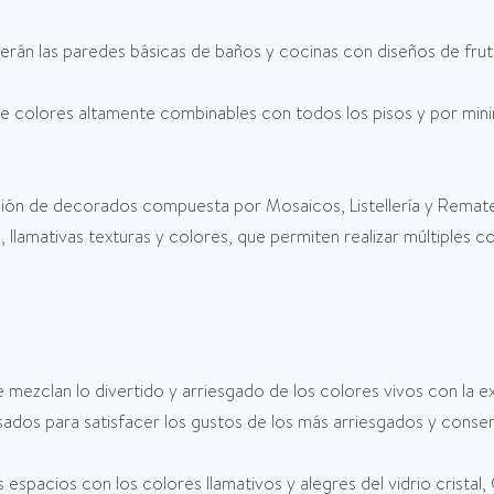
án las paredes básicas de baños y cocinas con diseños de frutas
 colores altamente combinables con todos los pisos y por minimi
ón de decorados compuesta por Mosaicos, Listellería y Remates
, llamativas texturas y colores, que permiten realizar múltiples 
 mezclan lo divertido y arriesgado de los colores vivos con la ex
ados para satisfacer los gustos de los más arriesgados y conse
s espacios con los colores llamativos y alegres del vidrio crista