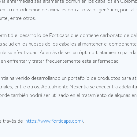
e la enfermedad sea altamente común en los caballos en Colombi
en la reproducción de animales con alto valor genético, por tal
rte, entre otros.
rmitió el desarrollo de Forticaps que contiene carbonato de cal
la salud en los huesos de los caballos al mantener el componente 
nule su efectividad. Además de ser un óptimo tratamiento para la
ben enfrentar y tratar frecuentemente esta enfermedad.
tia ha venido desarrollando un portafolio de productos para a
iales, entre otros. Actualmente Nexentia se encuentra adelantan
onde también podrá ser utilizado en el tratamiento de algunas
 a través de
https://www.forticaps.com/
.