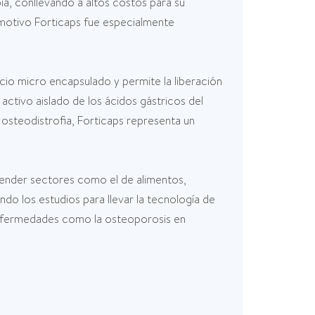
a, conllevando a altos costos para su
 motivo Forticaps fue especialmente
cio micro encapsulado y permite la liberación
activo aislado de los ácidos gástricos del
 osteodistrofia, Forticaps representa un
tender sectores como el de alimentos,
do los estudios para llevar la tecnología de
 enfermedades como la osteoporosis en