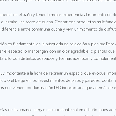
pecial en el baño y tener la mejor experiencia al momento de d
o instalar una torre de ducha. Contar con productos multifunc
 diferencia entre tomar una ducha y vivir un momento de disfrute
ción es fundamental en la búsqueda de relajación y plenitud.Para
el espacio lo mantengan con un olor agradable, o plantas que 
portarollo con distintos acabados y formas acentúan y complemen
muy importante a la hora de recrear un espacio que evoque limpie
nco o el beige en los revestimientos de pisos y paredes, contar 
jos que vienen con iluminación LED incorporada que además de 
iferías de lavamanos juegan un importante rol en el baño, pues ad