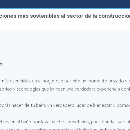
uciones más sostenibles al sector de la construcció
o?
s más esenciales en el hogar que permite un momento privado y de r
sorios y tecnologías que brinden una verdadera experiencia conf
odrás hacer de tu baño un verdadero lugar de bienestar y como
les en el baño conlleva muchos beneficios, pues brindan versat
uras y formatos permiten personalizar el baño haciendo de éste 