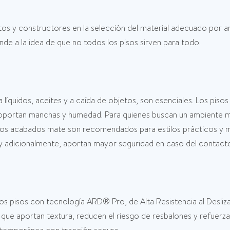
ectos y constructores en la selección del material adecuado por
de a la idea de que no todos los pisos sirven para todo.
a a líquidos, aceites y a caída de objetos, son esenciales. Los pis
soportan manchas y humedad. Para quienes buscan un ambiente má
e los acabados mate son recomendados para estilos prácticos y 
 adicionalmente, aportan mayor seguridad en caso del contacto 
Los pisos con tecnología ARD® Pro, de Alta Resistencia al Desliz
que aportan textura, reducen el riesgo de resbalones y refuerzan