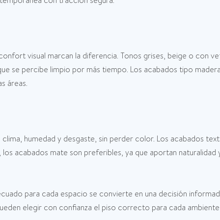
ntemporánea con tracción segura.
l confort visual marcan la diferencia. Tonos grises, beige o con v
ue se percibe limpio por más tiempo. Los acabados tipo madera 
s áreas.
 de clima, humedad y desgaste, sin perder color. Los acabados t
s, los acabados mate son preferibles, ya que aportan naturalidad 
ecuado para cada espacio se convierte en una decisión informad
ueden elegir con confianza el piso correcto para cada ambiente,