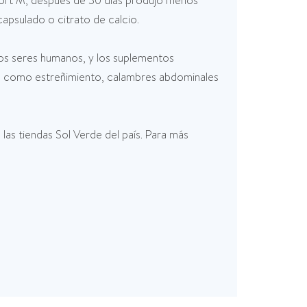
 Fort M, después de 30 días produjo menos
psulado o citrato de calcio.
 los seres humanos, y los suplementos
es, como estreñimiento, calambres abdominales
las tiendas Sol Verde del país. Para más