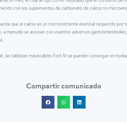
durante un mes, el cual arrojó como resultado que el consumo de
ración con los suplementos de carbonato de calcio no microenca
cuenta que el calcio es un micronutriente esencial requerido por
te, a menudo se asocian con eventos adversos gastrointestinal
a.
at, las tabletas masticables Fort M se pueden conseguir en todas 
Compartir comunicado