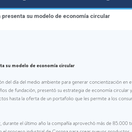
a presenta su modelo de economía circular
ta su modelo de economía circular
del día del medio ambiente para generar concientización en el
años de fundación, presentó su estrategia de economía circular y
tos hasta la oferta de un portafolio que les permite a los cons
ar, durante el último año la compañía aprovechó más de 85.000
el proceso industrial de Corona para crear nuevos productos. Po