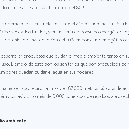
ando una tasa de aprovechamiento del 86%.
 operaciones industriales durante el año pasado, actualizó la hu
xico y Estados Unidos, y en materia de consumo energético logr
tica, obteniendo una reducción del 10% en consumo energético e
 desarrollar productos que cuidan el medio ambiente tanto en su
en su uso. Ejemplo de esto son los sanitarios que son producidos 
umidores puedan cuidar el agua en sus hogares.
ona ha logrado recircular más de 187.000 metros cúbicos de agua
ámicos, así como más de 5.000 toneladas de residuos aprovecha
dio ambiente