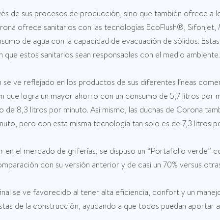
vés de sus procesos de producción, sino que también ofrece a 
rona ofrece sanitarios con las tecnologías EcoFlush®, Sifonjet,
onsumo de agua con la capacidad de evacuación de sólidos. Estas
n que estos sanitarios sean responsables con el medio ambiente.
 se ve reflejado en los productos de sus diferentes líneas come
am que logra un mayor ahorro con un consumo de 5,7 litros por
e 8,3 litros por minuto. Así mismo, las duchas de Corona tamb
uto, pero con esta misma tecnología tan solo es de 7,3 litros p
íder en el mercado de griferías, se dispuso un “Portafolio verde
paración con su versión anterior y de casi un 70% versus otra
al se ve favorecido al tener alta eficiencia, confort y un manejo 
istas de la construcción, ayudando a que todos puedan aportar a 