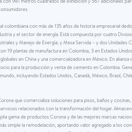
 con 981 metros cuadrados de exhibición y 567 adicionales para
 consumidores.
al colombiana con más de 135 años de historia empresarial dedi
ndustria y el sector de energía. Está compuesta por cuatro Divi
ndustriales y Manejo de Energía; y Mesa Servida – y dos Unidade
n 19 plantas de manufactura en Colombia, 3 en Estados Unidos
os globales en China y una comercializadora en México. En alian
gocio para la producción y venta de cemento en Colombia. Gen
ndo, incluyendo Estados Unidos, Canadá, México, Brasil, Chile, 
rona que comercializa soluciones para pisos, baños y cocinas, 
 servicios relacionados con la transformación del hogar. Almac
plia gama de productos Corona y de las mejores marcas nacionale
s simple la remodelación, aportando valor agregado a los cons