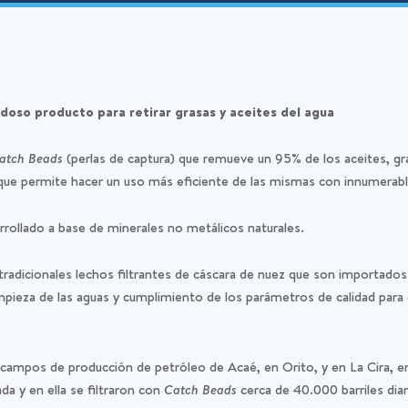
oso producto para retirar grasas y aceites del agua
atch Beads
(perlas de captura) que remueve un 95% de los aceites, gr
lo que permite hacer un uso más eficiente de las mismas con innumerab
rollado a base de minerales no metálicos naturales.
radicionales lechos filtrantes de cáscara de nuez que son importad
impieza de las aguas y cumplimiento de los parámetros de calidad para 
 campos de producción de petróleo de Acaé, en Orito, y en La Cira, e
ada y en ella se filtraron con
Catch Beads
cerca de 40.000 barriles dia