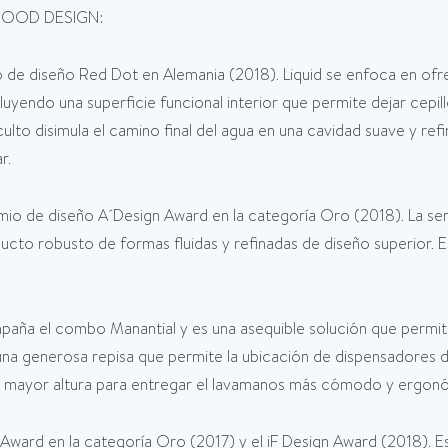
 GOOD DESIGN:
 de diseño Red Dot en Alemania (2018). Liquid se enfoca en ofre
ncluyendo una superficie funcional interior que permite dejar cepil
culto disimula el camino final del agua en una cavidad suave y ref
r.
mio de diseño A´Design Award en la categoría Oro (2018). La ser
cto robusto de formas fluidas y refinadas de diseño superior. Est
aña el combo Manantial y es una asequible solución que permit
a generosa repisa que permite la ubicación de dispensadores de
de mayor altura para entregar el lavamanos más cómodo y ergon
 Award en la categoría Oro (2017) y el iF Design Award (2018).