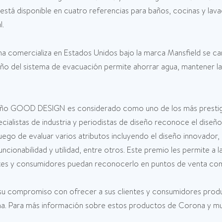
está disponible en cuatro referencias para baños, cocinas y lav
l.
a comercializa en Estados Unidos bajo la marca Mansfield se ca
iseño del sistema de evacuación permite ahorrar agua, mantener l
seño GOOD DESIGN es considerado como uno de los más prestigio
cialistas de industria y periodistas de diseño reconoce el di
go de evaluar varios atributos incluyendo el diseño innovador, 
uncionabilidad y utilidad, entre otros. Este premio les permite a 
tes y consumidores puedan reconocerlo en puntos de venta com
 compromiso con ofrecer a sus clientes y consumidores produc
ona. Para más información sobre estos productos de Corona y mu