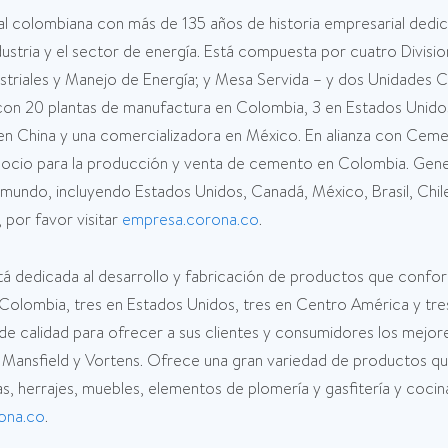
al colombiana con más de 135 años de historia empresarial dedic
ndustria y el sector de energía. Está compuesta por cuatro Divi
ndustriales y Manejo de Energía; y Mesa Servida – y dos Unidade
n 20 plantas de manufactura en Colombia, 3 en Estados Unidos
 en China y una comercializadora en México. En alianza con Cem
gocio para la producción y venta de cemento en Colombia. Gen
ndo, incluyendo Estados Unidos, Canadá, México, Brasil, Chile, 
 por favor visitar
empresa.corona.co
.
 dedicada al desarrollo y fabricación de productos que confor
 Colombia, tres en Estados Unidos, tres en Centro América y tr
de calidad para ofrecer a sus clientes y consumidores los mejor
Mansfield y Vortens. Ofrece una gran variedad de productos que
has, herrajes, muebles, elementos de plomería y gasfitería y coci
ona.co
.