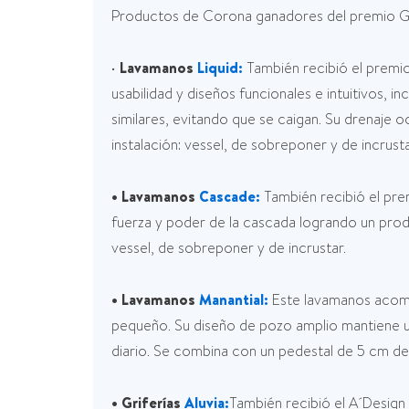
Productos de Corona ganadores del premio
•
Lavamanos
Liquid:
También recibió el premio
usabilidad y diseños funcionales e intuitivos, i
similares, evitando que se caigan. Su drenaje o
instalación: vessel, de sobreponer y de incrusta
• Lavamanos
Cascade:
También recibió el pre
fuerza y poder de la cascada logrando un produ
vessel, de sobreponer y de incrustar.
• Lavamanos
Manantial:
Este lavamanos acomp
pequeño. Su diseño de pozo amplio mantiene un
diario. Se combina con un pedestal de 5 cm 
• Griferías
Aluvia:
También recibió el A´Design