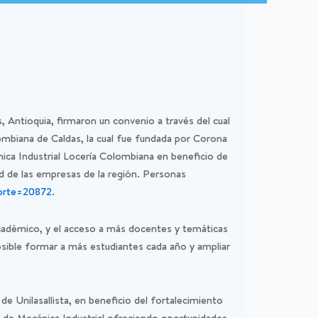
s, Antioquia, firmaron un convenio a través del cual
olombiana de Caldas, la cual fue fundada por Corona
ica Industrial Locería Colombiana en beneficio de
ad de las empresas de la región. Personas
horte=20872
.
 académico, y el acceso a más docentes y temáticas
posible formar a más estudiantes cada año y ampliar
de Unilasallista, en beneficio del fortalecimiento
a de Mecánica Industrial ofreciendo oportunidades