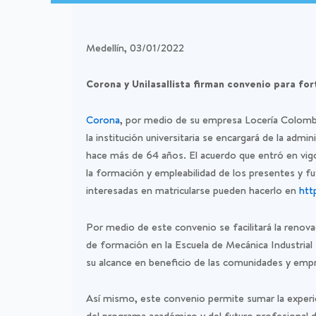
Medellín, 03/01/2022
Corona y Unilasallista firman convenio para fo
Corona
, por medio de su empresa Locería Colomb
la institución universitaria se encargará de la adm
hace más de 64 años. El acuerdo que entró en vig
la formación y empleabilidad de los presentes y fu
interesadas en matricularse pueden hacerlo en
htt
Por medio de este convenio se facilitará la renova
de formación en la Escuela de Mecánica Industrial L
su alcance en beneficio de las comunidades y empre
Así mismo, este convenio permite sumar la experien
del programa académico y del futuro profesional d