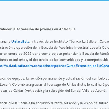
rtalecer la formación de jóvenes en Antioquia
iana, y
Unilasallista
, a través de su Instituto Técnico La Salle en Calda
inistración y operación de la Escuela de Mecánica Industrial Locería C
or en enero de 2022 tiene como objeto potenciar la Escuela de Mecán
turos estudiantes, el desarrollo de las comunidades y la competitivid
ps://sial.educatic.com.co/sao/inscripcionesCursoExtension.do?idCo
ción de equipos, la revisión permanente y actualización del currículo
ocería Colombiana gracias al liderazgo de Unilasallista, lo cual hará 
sas de Caldas (Antioquia) y la subregión del Sur del Valle de Aburrá.
cia que la Escuela ha adquirido durante 64 años y la visión de futuro 
e los estudiantes. Por su parte, Corona seguirá apoyando a la Escuel