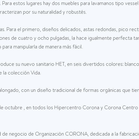
o. Para estos lugares hay dos muebles para lavamanos tipo vess
cterizan por su naturalidad y robustés.
as. Para el primero, diseños delicados, astas redondas, pico re
ciones de cuatro y ocho pulgadas, la hace igualmente perfecta 
o para manipularla de manera más fácil.
duce su nuevo sanitario HET, en seis divertidos colores: blanco
 la colección Vida.
 alongado, con un diseño tradicional de formas orgánicas que tie
1 de octubre , en todos los Hipercentro Corona y Corona Centro 
ad de negocio de Organización CORONA, dedicada a la fabricac