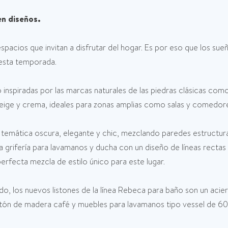
en diseños.
spacios que invitan a disfrutar del hogar. Es por eso que los sue
esta temporada.
rillo inspiradas por las marcas naturales de las piedras clásicas 
beige y crema, ideales para zonas amplias como salas y comedore
a temática oscura, elegante y chic, mezclando paredes estructur
 grifería para lavamanos y ducha con un diseño de líneas recta
rfecta mezcla de estilo único para este lugar.
o, los nuevos listones de la línea Rebeca para baño son un acier
istón de madera café y muebles para lavamanos tipo vessel de 6