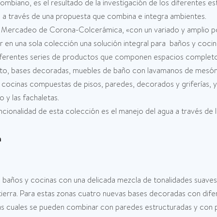
ombiano, es el resultado de la investigación de los diferentes e
 a través de una propuesta que combina e integra ambientes.
e Mercadeo de Corona-Colcerámica, «con un variado y amplio p
ar en una sola colección una solución integral para baños y cocin
diferentes series de productos que componen espacios completo
to, bases decoradas, muebles de baño con lavamanos de mesón i
ocinas compuestas de pisos, paredes, decorados y griferías, y 
 y las fachaletas.
ncionalidad de esta colección es el manejo del agua a través de l
n
 baños y cocinas con una delicada mezcla de tonalidades suaves 
tierra. Para estas zonas cuatro nuevas bases decoradas con difer
as cuales se pueden combinar con paredes estructuradas y con p