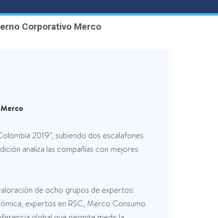
bierno Corporativo Merco
o Merco
 Colombia 2019”, subiendo dos escalafones
medición analiza las compañías con mejores
 valoración de ocho grupos de expertos:
 económica, expertos en RSC, Merco Consumo
erencia global que permite medir la