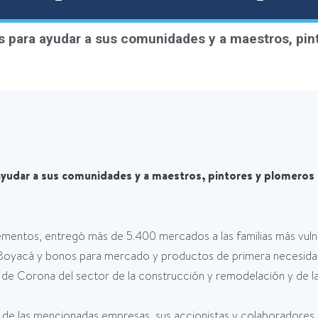
para ayudar a sus comunidades y a maestros, pint
udar a sus comunidades y a maestros, pintores y plomeros d
entos, entregó más de 5.400 mercados a las familias más vuln
 Boyacá y bonos para mercado y productos de primera necesida
s de Corona del sector de la construcción y remodelación y de
ad de las mencionadas empresas, sus accionistas y colaboradores