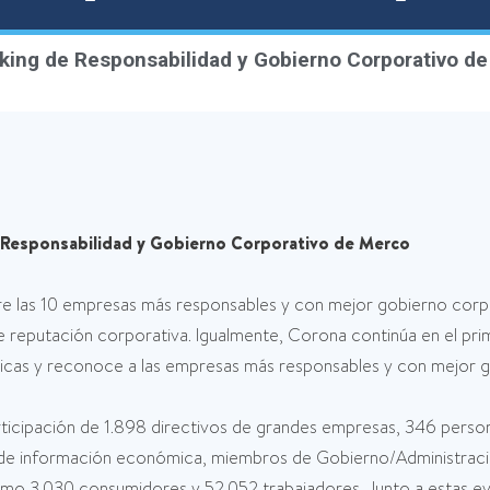
nking de Responsabilidad y Gobierno Corporativo d
e Responsabilidad y Gobierno Corporativo de Merco
 las 10 empresas más responsables y con mejor gobierno corpor
 reputación corporativa. Igualmente, Corona continúa en el prime
éticas y reconoce a las empresas más responsables y con mejor 
articipación de 1.898 directivos de grandes empresas, 346 perso
as de información económica, miembros de Gobierno/Administrac
o 3.030 consumidores y 52.052 trabajadores. Junto a estas eval