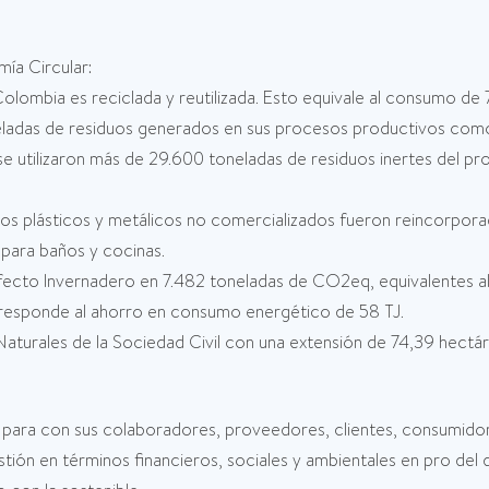
conomía Circular:
 Colombia es reciclada y reutilizada. Esto equivale al consumo de 
adas de residuos generados en sus procesos productivos como 
 se utilizaron más de 29.600 toneladas de residuos inertes del p
s plásticos y metálicos no comercializados fueron reincorporad
para baños y cocinas.
fecto Invernadero en 7.482 toneladas de CO2eq, equivalentes al
responde al ahorro en consumo energético de 58 TJ.
urales de la Sociedad Civil con una extensión de 74,39 hectáre
 para con sus colaboradores, proveedores, clientes, consumido
stión en términos financieros, sociales y ambientales en pro del 