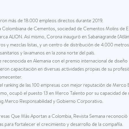
ron más de 18.000 empleos directos durante 2019.
a Colombiana de Cementos, sociedad de Cementos Molins de Esp
arca ALION. Así mismo, Corona inauguró en Sabanagrande (Atlán
os y mezclas listas, y un centro de distribución de 4.000 metro
sanitarios y lavamanos en la zona norte del país.
fue reconocida en Alemania con el premio internacional de diseño
ron capacitación en diversas actividades propias de su profesi
Homecenter.
l ranking de las 100 empresas con mejor reputación de Merco
 mismo, ocupó el puesto 13 en Merco Talento por su capacidad de 
nking Merco Responsabilidad y Gobierno Corporativo.
presas Que Más Aportan a Colombia, Revista Semana reconoció el 
para fortalecer el crecimiento y desarrollo de la compañía.