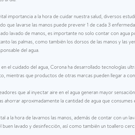
tal importancia a la hora de cuidar nuestra salud, diversos estud
o que lavarse las manos puede prevenir 1 de cada 3 enfermedade
cuado lavado de manos, es importante no solo contar con agua pot
tanto las palmas, como también los dorsos de las manos y las y
sponsable del agua.
y en el cuidado del agua, Corona ha desarrollado tecnologías u
, mientras que productos de otras marcas pueden llegar a consu
readores que al inyectar aire en el agua generan mayor sensac
as ahorrar aproximadamente la cantidad de agua que consumes e
al a la hora de lavarnos las manos, además de contar con un lav
el buen lavado y desinfección, así como también un toallero cerca