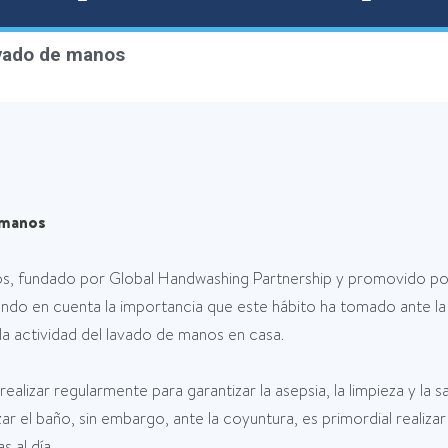
avado de manos
e manos
s, fundado por Global Handwashing Partnership y promovido por 
iendo en cuenta la importancia que este hábito ha tomado ante 
a actividad del lavado de manos en casa.
lizar regularmente para garantizar la asepsia, la limpieza y la s
zar el baño, sin embargo, ante la coyuntura, es primordial reali
 al día.