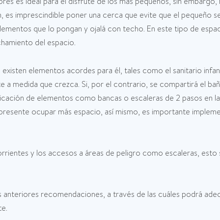
ores es ideal para el disfrute de los más pequeños, sin embargo,
, es imprescindible poner una cerca que evite que el pequeño se 
lementos que lo pongan y ojalá con techo. En este tipo de espac
chamiento del espacio.
 existen elementos acordes para él, tales como el sanitario infan
 a medida que crezca. Si, por el contrario, se compartirá el ba
icación de elementos como bancas o escaleras de 2 pasos en la pa
 represente ocupar más espacio, así mismo, es importante implem
rrientes y los accesos a áreas de peligro como escaleras, esto 
s anteriores recomendaciones, a través de las cuáles podrá adec
te.