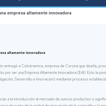
 una empresa altamente innovadora
resa altamente innovadora
ción entregó a Colcéramica, empresa de Corona que diseña, pro
to por ser una Empresa Altamente Innovadora (EAI). Esto la pos
stigación, Desarrollo e Innovación) mediante procesos establec
ias a la introducción al mercado de nuevos productos o signifi
ógico de punta de la unidad de innovación de la compañía y la pr