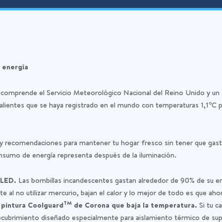
s energía
e comprende el Servicio Meteorológico Nacional del Reino Unido y un
o
alientes que se haya registrado en el mundo con temperaturas 1,1
C p
y recomendaciones para mantener tu hogar fresco sin tener que gastar 
sumo de energía representa después de la iluminación.
z LED.
Las bombillas incandescentes gastan alrededor de 90% de su en
ente al no utilizar mercurio, bajan el calor y lo mejor de todo es que a
TM
n pintura Coolguard
de Corona que baja la temperatura.
Si tu c
cubrimiento diseñado especialmente para aislamiento térmico de superf