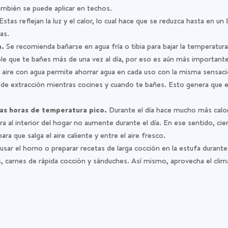
ambién se puede aplicar en techos.
Estas reflejan la luz y el calor, lo cual hace que se reduzca hasta en u
as.
a.
Se recomienda bañarse en agua fría o tibia para bajar la temperatur
le que te bañes más de una vez al día, por eso es aún más importante
ire con agua permite ahorrar agua en cada uso con la misma sensaci
e extracción mientras cocines y cuando te bañes. Esto genera que el 
 las horas de temperatura pico.
Durante el día hace mucho más calor
a al interior del hogar no aumente durante el día. En ese sentido, cier
ara que salga el aire caliente y entre el aire fresco.
usar el horno o preparar recetas de larga cocción en la estufa durante
carnes de rápida cocción y sánduches. Así mismo, aprovecha el clima par